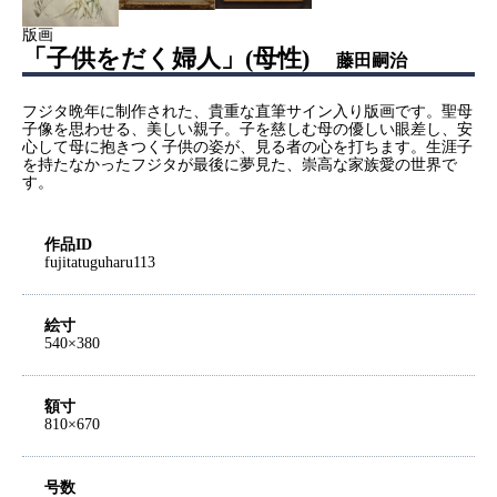
版画
「子供をだく婦人」(母性)
藤田嗣治
フジタ晩年に制作された、貴重な直筆サイン入り版画です。聖母
子像を思わせる、美しい親子。子を慈しむ母の優しい眼差し、安
心して母に抱きつく子供の姿が、見る者の心を打ちます。生涯子
を持たなかったフジタが最後に夢見た、崇高な家族愛の世界で
す。
作品ID
fujitatuguharu113
絵寸
540×380
額寸
810×670
号数