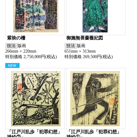
紫袂の柵
御施無畏薔薇妃図
技法
版画
技法
版画
266mm × 220mm
651mm × 313mm
特別価格 2,750,000円(税込)
特別価格 269,500円(税込)
「江戸川乱歩「犯罪幻想」
「江戸川乱歩「犯罪幻想」
挿絵②」
挿絵①」