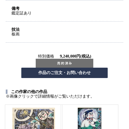
備考
鑑定証あり
技法
板画
特別価格
9,240,000円(税込)
この作家の他の作品
※画像クリックで詳細情報がご覧いただけます。