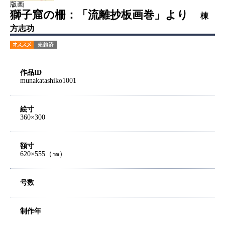
版画
獅子窟の柵：「流離抄板画巻」より
棟
方志功
作品ID
munakatashiko1001
絵寸
360×300
額寸
620×555（㎜）
号数
制作年