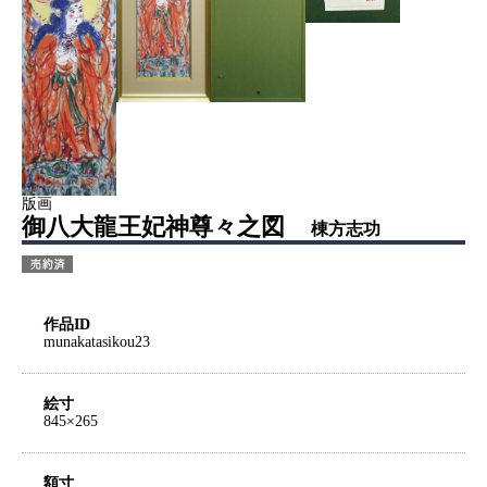
版画
御八大龍王妃神尊々之図
棟方志功
作品ID
munakatasikou23
絵寸
845×265
額寸