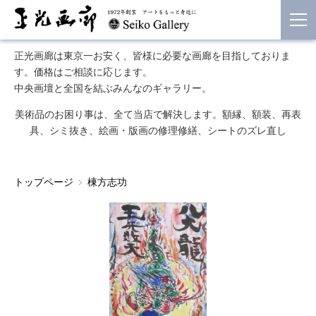
正光画廊は東京一お安く、皆様に必要な画廊を目指しておりま
す。価格はご相談に応じます。
中央画壇と全国を結ぶみんなのギャラリー。
美術品のお困り事は、全て当店で解決します。額縁、額装、再表
具、シミ抜き、絵画・版画の修理修繕、シートのズレ直し
トップページ
棟方志功