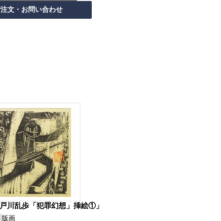
戸川乱歩「犯罪幻想」挿絵①」
版画