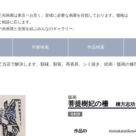
正光画廊は東京一お安く、皆様に必要な画廊を目指しております。価格は
ご相談に応じます。
中央画壇と全国を結ぶみんなのギャラリー。
作家検索
作品検索
て当店で解決します。額縁、額装、再表具、シミ抜き、絵画・版画の修
版画
菩提樹妃の柵
棟方志功
作品ID
munakatasikou