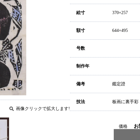
絵寸
370×257
額寸
644×495
号数
制作年
備考
鑑定證
技法
板画に裏手彩
画像クリックで拡大します!
お
価格