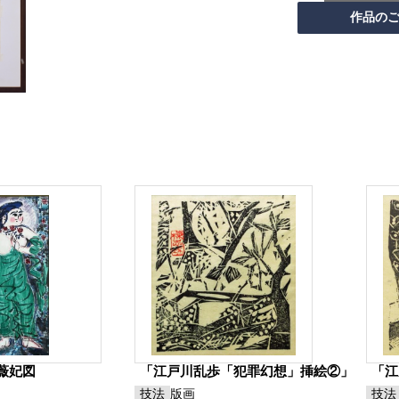
薇妃図
「江戸川乱歩「犯罪幻想」挿絵②」
「江
技法
版画
技法