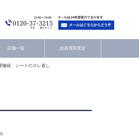
店舗一覧
絵画買取査定
理修繕、シートのズレ直し
45