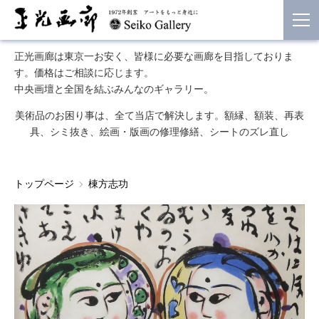
正光画廊は東京一お安く、皆様に必要な画廊を目指しておりま
す。価格はご相談に応じます。
中央画壇と全国を結ぶみんなのギャラリー。
美術品のお困り事は、全て当店で解決します。額縁、額装、再表
具、シミ抜き、絵画・版画の修理修繕、シートのズレ直し
トップページ
棟方志功