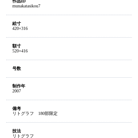
作品ID
munakatasikou7
絵寸
420×316
額寸
520×416
号数
制作年
2007
備考
リトグラフ 180部限定
技法
リトグラフ