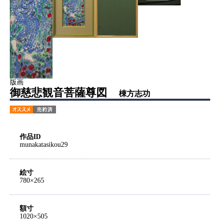
版画
御慈悲観音菩薩尊図
棟方志功
作品ID
munakatasikou29
絵寸
780×265
額寸
1020×505