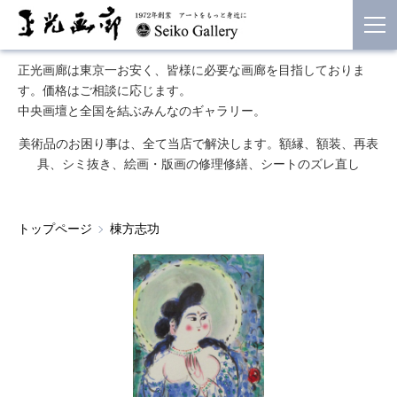
正光画廊は東京一お安く、皆様に必要な画廊を目指しておりま
す。価格はご相談に応じます。
中央画壇と全国を結ぶみんなのギャラリー。
美術品のお困り事は、全て当店で解決します。額縁、額装、再表
具、シミ抜き、絵画・版画の修理修繕、シートのズレ直し
トップページ
棟方志功