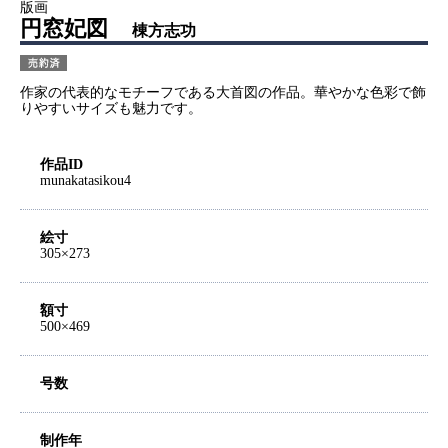
版画
円窓妃図
棟方志功
作家の代表的なモチーフである大首図の作品。華やかな色彩で飾
りやすいサイズも魅力です。
作品ID
munakatasikou4
絵寸
305×273
額寸
500×469
号数
制作年