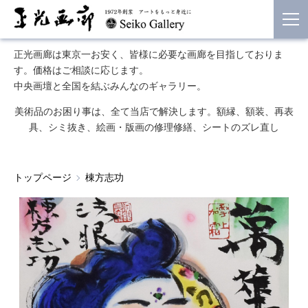
正光画廊は東京一お安く、皆様に必要な画廊を目指しておりま
す。価格はご相談に応じます。
中央画壇と全国を結ぶみんなのギャラリー。
美術品のお困り事は、全て当店で解決します。額縁、額装、再表
具、シミ抜き、絵画・版画の修理修繕、シートのズレ直し
トップページ
棟方志功