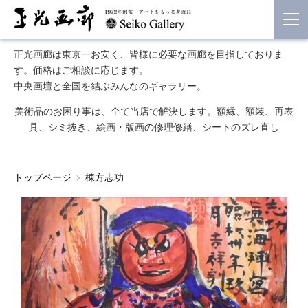
正光画廊は東京一お安く、皆様に必要な画廊を目指しておりま
す。価格はご相談に応じます。
中央画壇と全国を結ぶみんなのギャラリー。
美術品のお困り事は、全て当店で解決します。額縁、額装、再表
具、シミ抜き、絵画・版画の修理修繕、シートのズレ直し
トップページ
棟方志功