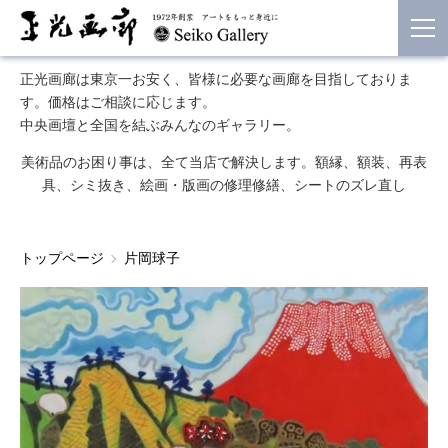
正光画廊は東京一お安く、皆様に必要な画廊を目指しておりま
す。価格はご相談に応じます。
中央画壇と全国を結ぶみんなのギャラリー。
美術品のお困り事は、全て当店で解決します。額縁、額装、再表
具、シミ抜き、絵画・版画の修理修繕、シートのズレ直し
トップページ
片岡球子