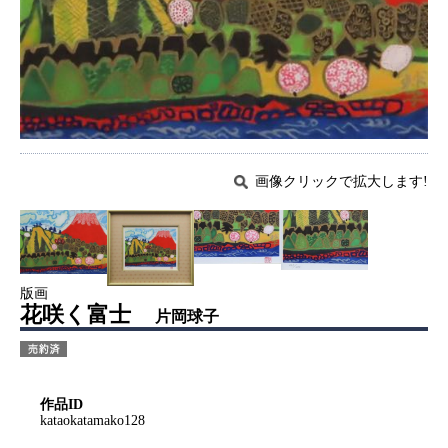
画像クリックで拡大します!
版画
花咲く富士
片岡球子
作品ID
kataokatamako128