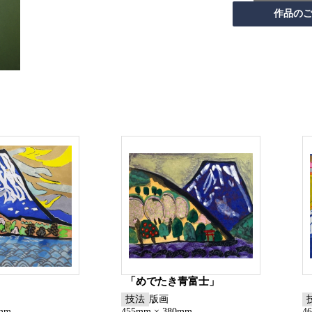
「めでたき青富士」
技法
版画
0mm
455mm × 380mm
4