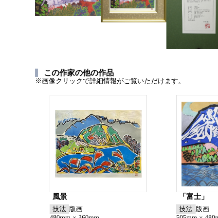
この作家の他の作品
※画像クリックで詳細情報がご覧いただけます。
風景
「富士」
技法
版画
技法
版画
480mm × 360mm
505mm × 48