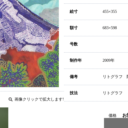
絵寸
455×355
額寸
683×598
号数
制作年
2009年
備考
リトグラフ 
技法
リトグラフ
画像クリックで拡大します!
お
価格