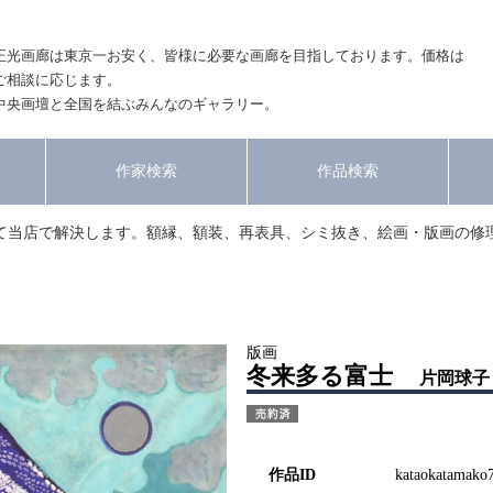
正光画廊は東京一お安く、皆様に必要な画廊を目指しております。価格は
ご相談に応じます。
中央画壇と全国を結ぶみんなのギャラリー。
作家検索
作品検索
て当店で解決します。額縁、額装、再表具、シミ抜き、絵画・版画の修
版画
冬来多る富士
片岡球子
作品ID
kataokatamako