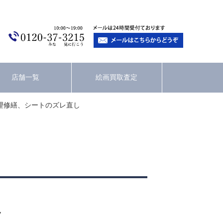
店舗一覧
絵画買取査定
理修繕、シートのズレ直し
7