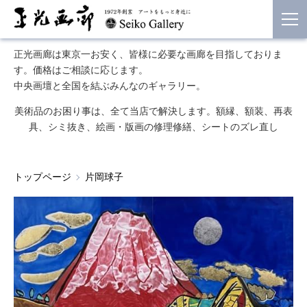
正光画廊は東京一お安く、皆様に必要な画廊を目指しておりま
す。価格はご相談に応じます。
中央画壇と全国を結ぶみんなのギャラリー。
美術品のお困り事は、全て当店で解決します。額縁、額装、再表
具、シミ抜き、絵画・版画の修理修繕、シートのズレ直し
トップページ
片岡球子