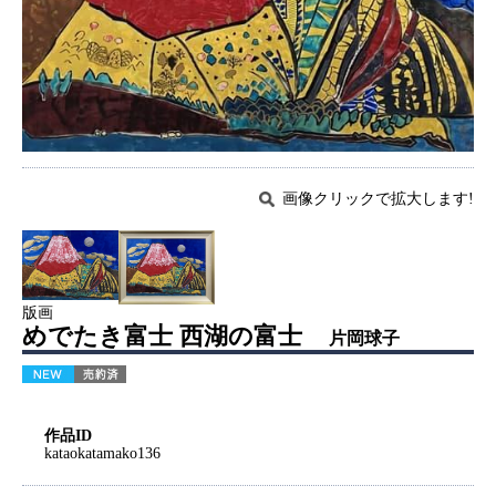
画像クリックで拡大します!
版画
めでたき富士 西湖の富士
片岡球子
作品ID
kataokatamako136