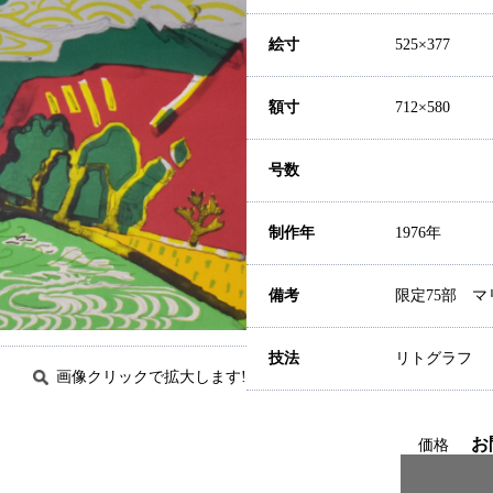
絵寸
525×377
額寸
712×580
号数
制作年
1976年
備考
限定75部 マリ
技法
リトグラフ
画像クリックで拡大します!
お
価格