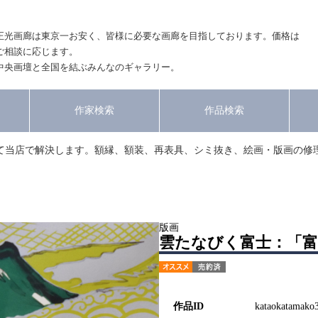
正光画廊は東京一お安く、皆様に必要な画廊を目指しております。価格は
ご相談に応じます。
中央画壇と全国を結ぶみんなのギャラリー。
作家検索
作品検索
て当店で解決します。額縁、額装、再表具、シミ抜き、絵画・版画の修
版画
雲たなびく富士：「富
作品ID
kataokatamako