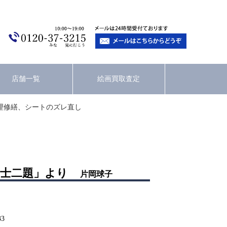
店舗一覧
絵画買取査定
理修繕、シートのズレ直し
士二題」より
片岡球子
33