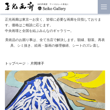
正光画廊は東京一お安く、皆様に必要な画廊を目指しておりま
す。価格はご相談に応じます。
中央画壇と全国を結ぶみんなのギャラリー。
美術品のお困り事は、全て当店で解決します。額縁、額装、再表
具、シミ抜き、絵画・版画の修理修繕、シートのズレ直し
トップページ
片岡球子