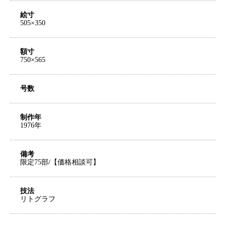
絵寸
505×350
額寸
750×565
号数
制作年
1976年
備考
限定75部/【価格相談可】
技法
リトグラフ