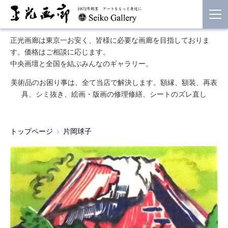
正光画廊は東京一お安く、皆様に必要な画廊を目指しておりま
す。価格はご相談に応じます。
中央画壇と全国を結ぶみんなのギャラリー。
美術品のお困り事は、全て当店で解決します。額縁、額装、再表
具、シミ抜き、絵画・版画の修理修繕、シートのズレ直し
トップページ
片岡球子