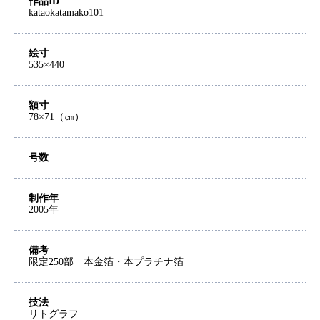
作品ID
kataokatamako101
絵寸
535×440
額寸
78×71（㎝）
号数
制作年
2005年
備考
限定250部 本金箔・本プラチナ箔
技法
リトグラフ