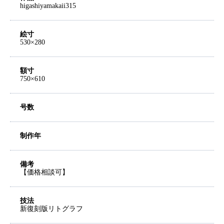
higashiyamakaii315
絵寸
530×280
額寸
750×610
号数
制作年
備考
【価格相談可】
技法
新復刻版リトグラフ