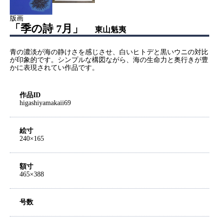
版画
「季の詩 7月」
東山魁夷
青の濃淡が海の静けさを感じさせ、白いヒトデと黒いウニの対比
が印象的です。シンプルな構図ながら、海の生命力と奥行きが豊
かに表現されてい作品です。
作品ID
higashiyamakaii69
絵寸
240×165
額寸
465×388
号数