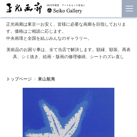
正光画廊は東京一お安く、皆様に必要な画廊を目指しておりま
す。価格はご相談に応じます。
中央画壇と全国を結ぶみんなのギャラリー。
美術品のお困り事は、全て当店で解決します。額縁、額装、再表
具、シミ抜き、絵画・版画の修理修繕、シートのズレ直し
トップページ
東山魁夷