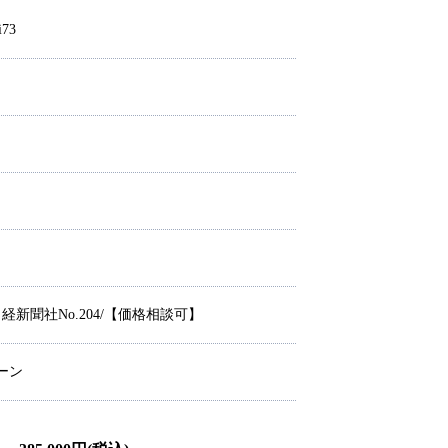
i73
日経新聞社No.204/【価格相談可】
ーン