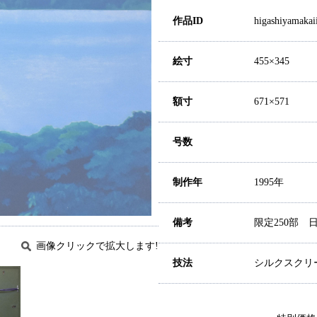
作品ID
higashiyamakai
絵寸
455×345
額寸
671×571
号数
制作年
1995年
備考
限定250部 
画像クリックで拡大します!
技法
シルクスクリ