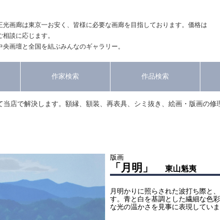
正光画廊は東京一お安く、皆様に必要な画廊を目指しております。価格は
ご相談に応じます。
中央画壇と全国を結ぶみんなのギャラリー。
作家検索
作品検索
て当店で解決します。額縁、額装、再表具、シミ抜き、絵画・版画の修
版画
「月明」
東山魁夷
月明かりに照らされた波打ち際と、
す。青と白を基調とした繊細な色彩
な光の温かさを見事に表現していま