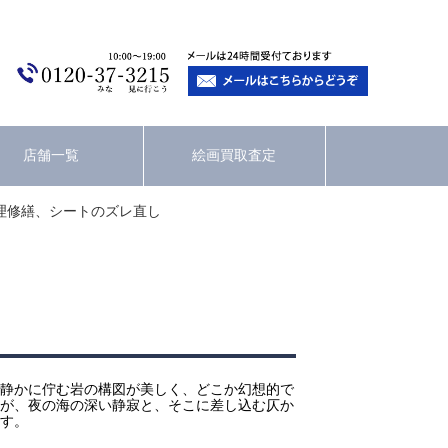
店舗一覧
絵画買取査定
理修繕、シートのズレ直し
静かに佇む岩の構図が美しく、どこか幻想的で
が、夜の海の深い静寂と、そこに差し込む仄か
す。