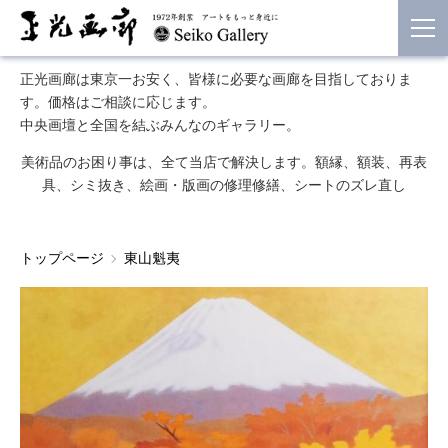
正光画廊は東京一お安く、皆様に必要な画廊を目指しておりま
す。価格はご相談に応じます。
中央画壇と全国を結ぶみんなのギャラリー。
美術品のお困り事は、全て当店で解決します。額縁、額装、再表
具、シミ抜き、絵画・版画の修理修繕、シートのズレ直し
トップページ
東山魁夷