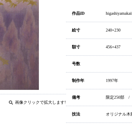
作品ID
higashiyamakai
絵寸
240×230
額寸
456×437
号数
制作年
1997年
備考
限定250部 
画像クリックで拡大します!
技法
オリジナル木