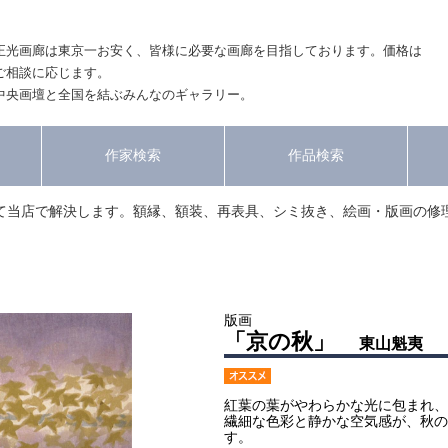
正光画廊は東京一お安く、皆様に必要な画廊を目指しております。価格は
ご相談に応じます。
中央画壇と全国を結ぶみんなのギャラリー。
作家検索
作品検索
て当店で解決します。額縁、額装、再表具、シミ抜き、絵画・版画の修
版画
「京の秋」
東山魁夷
紅葉の葉がやわらかな光に包まれ、
繊細な色彩と静かな空気感が、秋の
す。