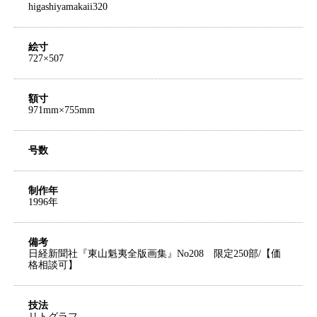
higashiyamakaii320
絵寸
727×507
額寸
971mm×755mm
号数
制作年
1996年
備考
日経新聞社『東山魁夷全版画集』No208 限定250部/【価
格相談可】
技法
リトグラフ