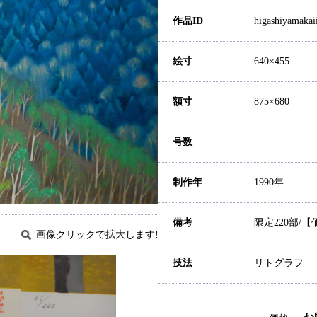
作品ID
higashiyamakai
絵寸
640×455
額寸
875×680
号数
制作年
1990年
備考
限定220部/
画像クリックで拡大します!
技法
リトグラフ