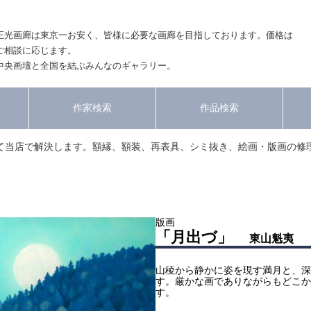
正光画廊は東京一お安く、皆様に必要な画廊を目指しております。価格は
ご相談に応じます。
中央画壇と全国を結ぶみんなのギャラリー。
作家検索
作品検索
て当店で解決します。額縁、額装、再表具、シミ抜き、絵画・版画の修
版画
「月出づ」
東山魁夷
山稜から静かに姿を現す満月と、深
す。厳かな画でありながらもどこか
す。