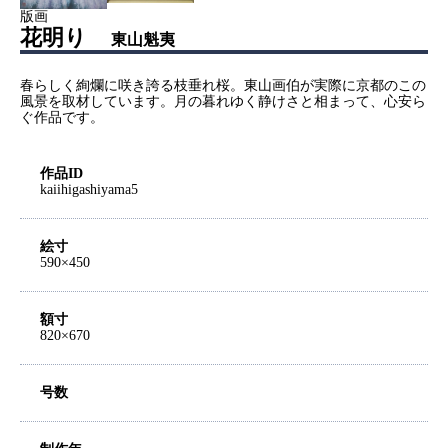
版画
花明り
東山魁夷
春らしく絢爛に咲き誇る枝垂れ桜。東山画伯が実際に京都のこの
風景を取材しています。月の暮れゆく静けさと相まって、心安ら
ぐ作品です。
作品ID
kaiihigashiyama5
絵寸
590×450
額寸
820×670
号数