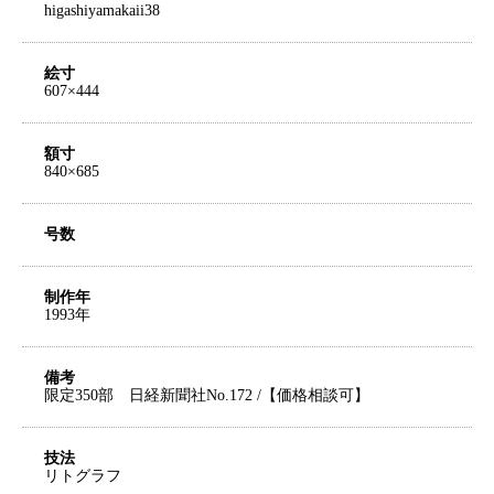
higashiyamakaii38
絵寸
607×444
額寸
840×685
号数
制作年
1993年
備考
限定350部 日経新聞社No.172 /【価格相談可】
技法
リトグラフ