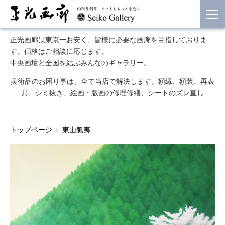
正光画廊は東京一お安く、皆様に必要な画廊を目指しておりま
す。価格はご相談に応じます。
中央画壇と全国を結ぶみんなのギャラリー。
美術品のお困り事は、全て当店で解決します。額縁、額装、再表
具、シミ抜き、絵画・版画の修理修繕、シートのズレ直し
トップページ
東山魁夷