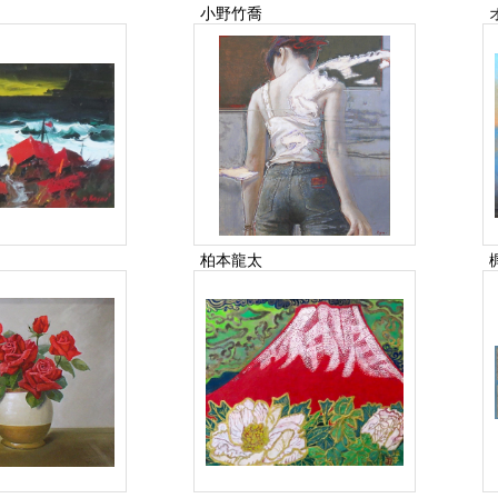
小野竹喬
柏本龍太