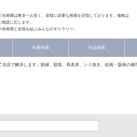
正光画廊は東京一お安く、皆様に必要な画廊を目指しております。価格は
ご相談に応じます。
中央画壇と全国を結ぶみんなのギャラリー。
作家検索
作品検索
て当店で解決します。額縁、額装、再表具、シミ抜き、絵画・版画の修