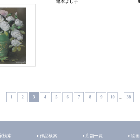
亀本よし子
1
2
3
4
5
6
7
8
9
10
...
38
家検索
作品検索
店舗一覧
絵画