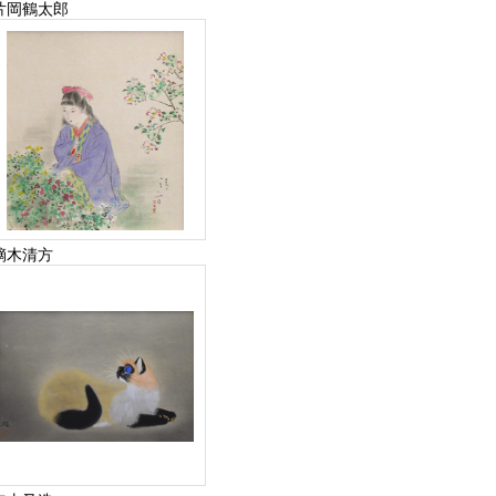
片岡鶴太郎
鏑木清方