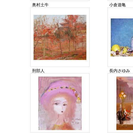
奥村土牛
小倉遊亀
刑部人
長内さゆみ