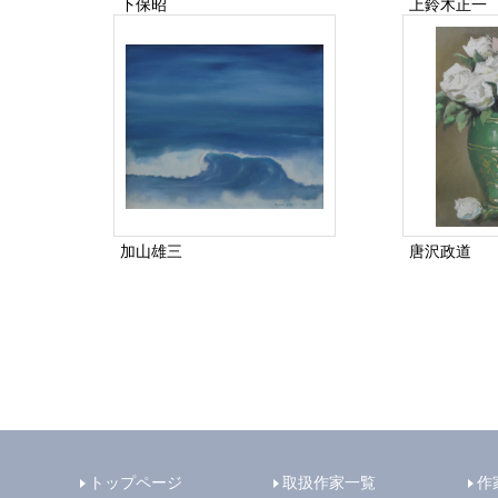
下保昭
上鈴木正一
加山雄三
唐沢政道
トップページ
取扱作家一覧
作