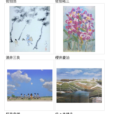
佐伯浩
佐伯祐三
酒井三良
櫻井慶治