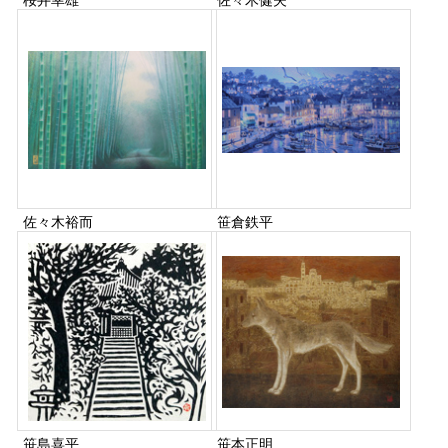
桜井幸雄
佐々木健夫
佐々木裕而
笹倉鉄平
笹島喜平
笹本正明