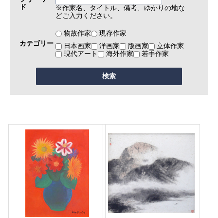
ド
※作家名、タイトル、備考、ゆかりの地な
どご入力ください。
物故作家
現存作家
カテゴリー
日本画家
洋画家
版画家
立体作家
現代アート
海外作家
若手作家