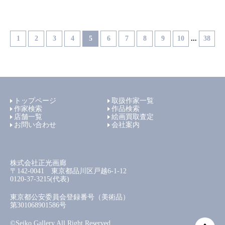
1
2
3
4
5
6
7
8
9
10
...
38
トップページ
取扱作家一覧
作家検索
作品検索
店舗一覧
絵画買取査定
お問い合わせ
会社案内
株式会社正光画廊
〒142-0041 東京都品川区戸越6-1-12
0120-37-3215(代表)
東京都公安委員会登録番号（美術品）
第301068901586号
©Seiko Gallery All Right Reserved.