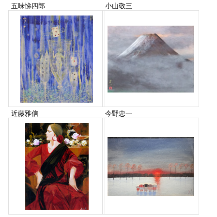
五味悌四郎
小山敬三
近藤雅信
今野忠一