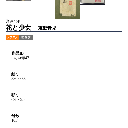
洋画10F
花と少女
東郷青児
作品ID
togoseiji43
絵寸
530×455
額寸
698×624
号数
10F