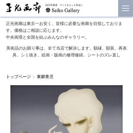
正光画廊は東京一お安く、皆様に必要な画廊を目指しておりま
す。価格はご相談に応じます。
中央画壇と全国を結ぶみんなのギャラリー。
美術品のお困り事は、全て当店で解決します。額縁、額装、再表
具、シミ抜き、絵画・版画の修理修繕、シートのズレ直し
トップページ
東郷青児