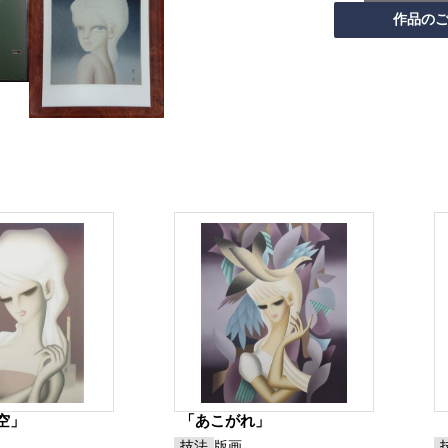
空」
「あこがれ」
技法
版画