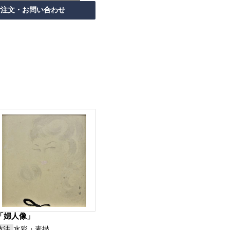
「婦人像」
技法
水彩・素描