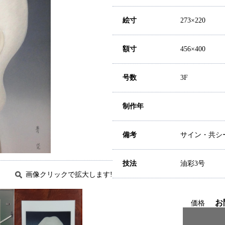
絵寸
273×220
額寸
456×400
号数
3F
制作年
備考
サイン・共シ
技法
油彩3号
画像クリックで拡大します!
お
価格