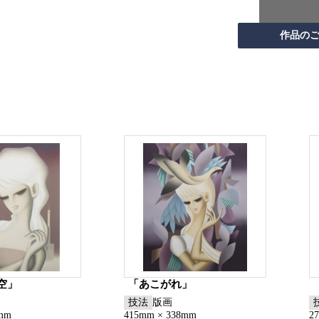
空」
「あこがれ」
技法
版画
8mm
415mm × 338mm
2