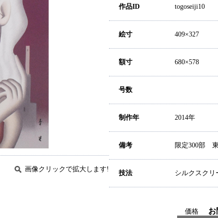
作品ID
togoseiji10
絵寸
409×327
額寸
680×578
号数
制作年
2014年
備考
限定300部
画像クリックで拡大します!
技法
シルクスクリ
お
価格