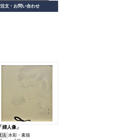
「婦人像」
技法
水彩・素描