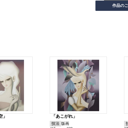
空」
「あこがれ」
技法
版画