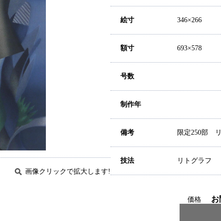
絵寸
346×266
額寸
693×578
号数
制作年
備考
限定250部
技法
リトグラフ
画像クリックで拡大します!
お
価格