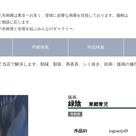
正光画廊は東京一お安く、皆様に必要な画廊を目指しております。価格は
ご相談に応じます。
中央画壇と全国を結ぶみんなのギャラリー。
作家検索
作品検索
て当店で解決します。額縁、額装、再表具、シミ抜き、絵画・版画の修
版画
緑陰
東郷青児
作品ID
togoseiji49