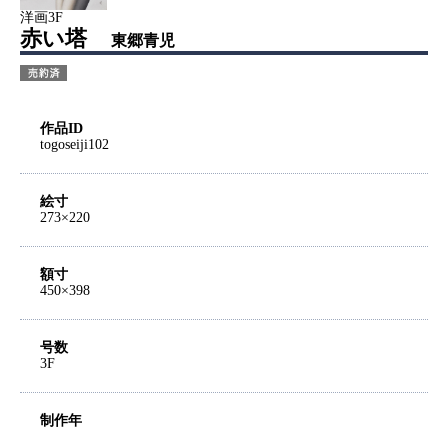
洋画3F
赤い塔
東郷青児
作品ID
togoseiji102
絵寸
273×220
額寸
450×398
号数
3F
制作年