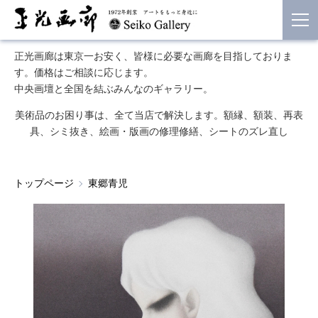
正光画廊は東京一お安く、皆様に必要な画廊を目指しておりま
す。価格はご相談に応じます。
中央画壇と全国を結ぶみんなのギャラリー。
美術品のお困り事は、全て当店で解決します。額縁、額装、再表
具、シミ抜き、絵画・版画の修理修繕、シートのズレ直し
トップページ
東郷青児