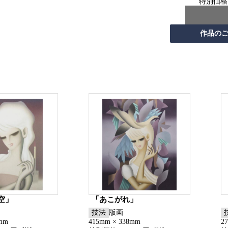
特別価格
空」
「あこがれ」
技法
版画
8mm
415mm × 338mm
2