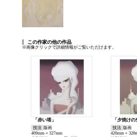
この作家の他の作品
※画像クリックで詳細情報がご覧いただけます。
「赤い塔」
「夕焼けの
技法
版画
技法
版画
409mm × 327mm
420mm × 32