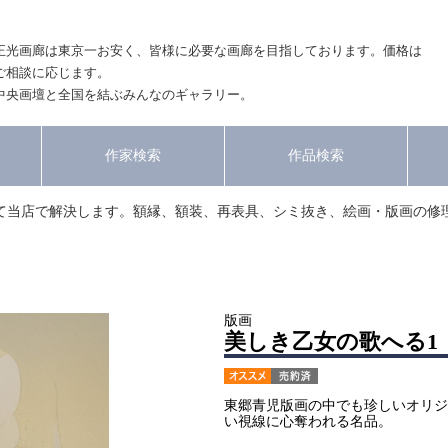
正光画廊は東京一お安く、皆様に必要な画廊を目指しております。価格は
ご相談に応じます。
中央画壇と全国を結ぶみんなのギャラリー。
作家検索
作品検索
て当店で解決します。額縁、額装、再表具、シミ抜き、絵画・版画の修
版画
美しき乙女の歌へる1
東郷青児版画の中でも珍しいオリジ
い視線に心奪われる名品。