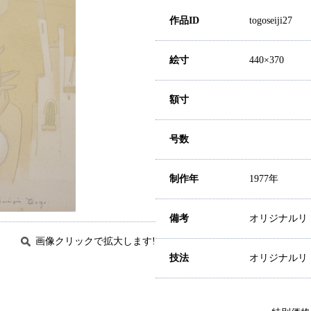
作品ID
togoseiji27
絵寸
440×370
額寸
号数
制作年
1977年
備考
オリジナルリ
画像クリックで拡大します!
技法
オリジナルリ