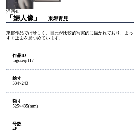
洋画4F
「婦人像」
東郷青児
東郷作品では珍しく、目元が比較的写実的に描かれており、まっ
すぐ正面を見つめています。
作品ID
togoseiji117
絵寸
334×243
額寸
525×435(mm)
号数
4F