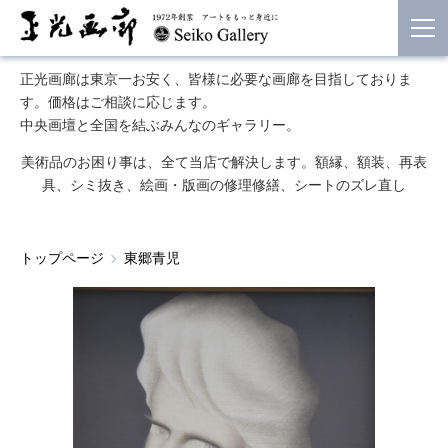
正光画廊は東京一お安く、皆様に必要な画廊を目指しておりま
す。価格はご相談に応じます。
中央画壇と全国を結ぶみんなのギャラリー。
美術品のお困り事は、全て当店で解決します。額縁、額装、再表
具、シミ抜き、絵画・版画の修理修繕、シートのズレ直し
トップページ
東郷青児