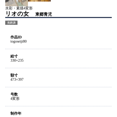
水彩・素描4変形
リオの女
東郷青児
作品ID
togoseiji80
絵寸
330×235
額寸
473×397
号数
4変形
制作年