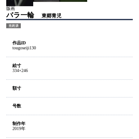
版画
バラ一輪
東郷青児
作品ID
tougoseiji130
絵寸
334×246
額寸
号数
制作年
2019年