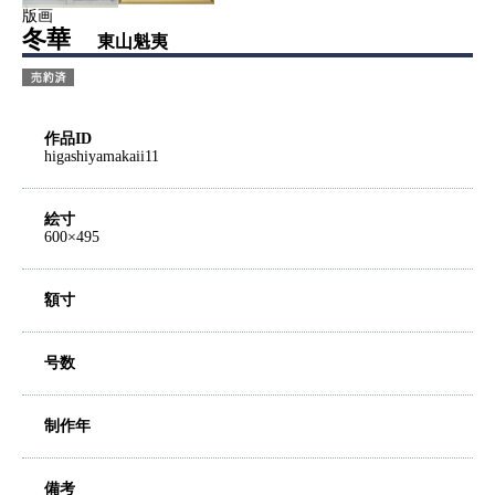
版画
冬華
東山魁夷
作品ID
higashiyamakaii11
絵寸
600×495
額寸
号数
制作年
備考