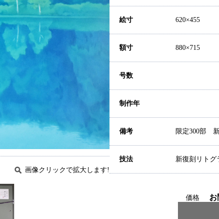
絵寸
620×455
額寸
880×715
号数
制作年
備考
限定300部 
技法
新復刻リトグ
画像クリックで拡大します!
お
価格