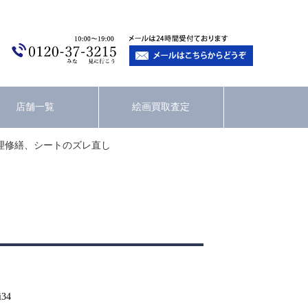
店舗一覧
絵画買取査定
理修繕、シートのズレ直し
i34