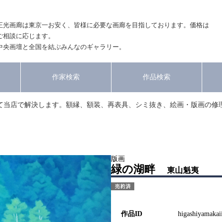
正光画廊は東京一お安く、皆様に必要な画廊を目指しております。価格は
ご相談に応じます。
中央画壇と全国を結ぶみんなのギャラリー。
作家検索
作品検索
て当店で解決します。額縁、額装、再表具、シミ抜き、絵画・版画の修
版画
緑の湖畔
東山魁夷
作品ID
higashiyamakai