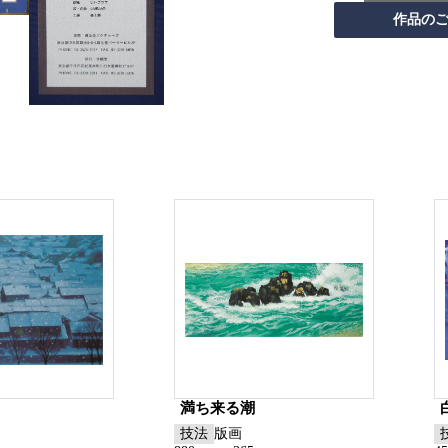
満ち来る潮
技法
版画