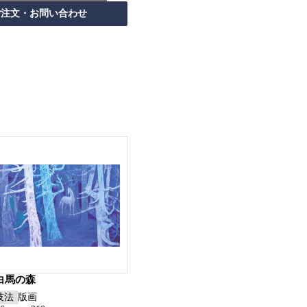
白馬の森
技法
版画