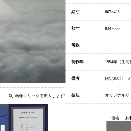
絵寸
607×425
額寸
834×660
号数
制作年
1994年（生
備考
限定200部
技法
オリジナルリ
画像クリックで拡大します!
お
価格