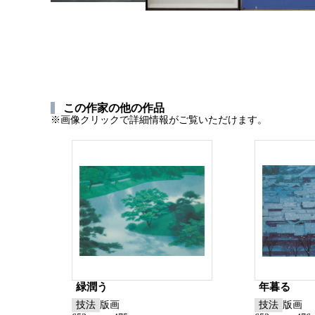
この作家の他の作品
※画像クリックで詳細情報がご覧いただけます。
緑潤う
年暮る
技法
版画
技法
版画