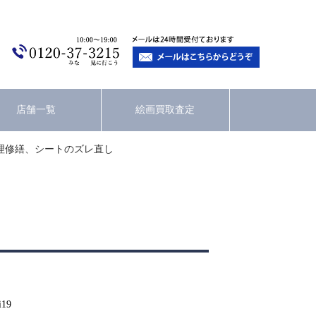
店舗一覧
絵画買取査定
理修繕、シートのズレ直し
i19