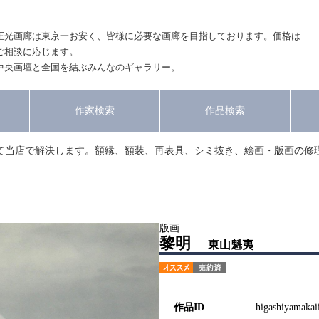
正光画廊は東京一お安く、皆様に必要な画廊を目指しております。価格は
ご相談に応じます。
中央画壇と全国を結ぶみんなのギャラリー。
作家検索
作品検索
て当店で解決します。額縁、額装、再表具、シミ抜き、絵画・版画の修
版画
黎明
東山魁夷
作品ID
higashiyamakai