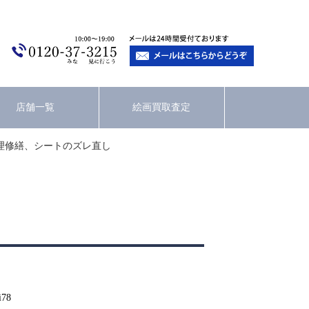
店舗一覧
絵画買取査定
理修繕、シートのズレ直し
i78