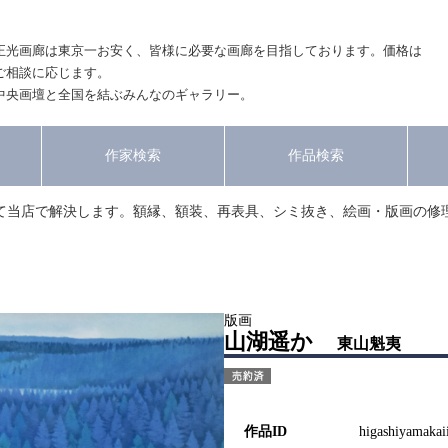
正光画廊は東京一お安く、皆様に必要な画廊を目指しております。価格は
ご相談に応じます。
中央画壇と全国を結ぶみんなのギャラリー。
作家検索
作品検索
て当店で解決します。額縁、額装、再表具、シミ抜き、絵画・版画の修
版画
山湖遥か
東山魁夷
作品ID
higashiyamakai