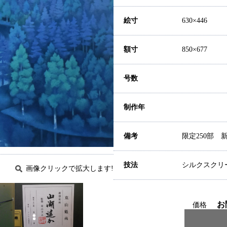
絵寸
630×446
額寸
850×677
号数
制作年
備考
限定250部 
技法
シルクスクリ
画像クリックで拡大します!
お
価格